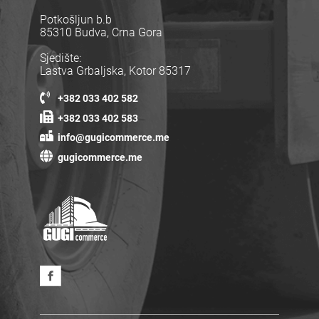
Potkošljun b.b
85310 Budva, Crna Gora
Sjedište:
Lastva Grbaljska, Kotor 85317
+382 033 402 582
+382 033 402 583
info@gugicommerce.me
gugicommerce.me