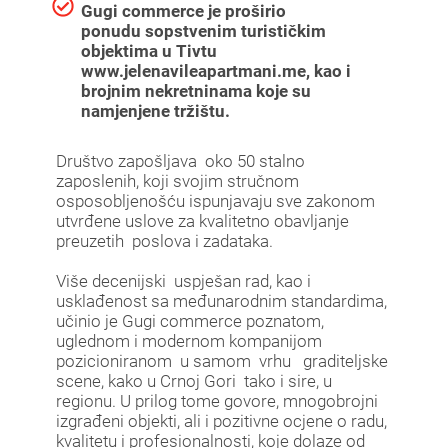
Gugi commerce je proširio
ponudu sopstvenim turističkim
objektima u Tivtu
www.jelenavileapartmani.me, kao i
brojnim nekretninama koje su
namjenjene tržištu.
Društvo zapošljava oko 50 stalno
zaposlenih, koji svojim stručnom
osposobljenošću ispunjavaju sve zakonom
utvrđene uslove za kvalitetno obavljanje
preuzetih poslova i zadataka.
Više decenijski uspješan rad, kao i
usklađenost sa međunarodnim standardima,
učinio je Gugi commerce poznatom,
uglednom i modernom kompanijom
pozicioniranom u samom vrhu graditeljske
scene, kako u Crnoj Gori tako i sire, u
regionu. U prilog tome govore, mnogobrojni
izgrađeni objekti, ali i pozitivne ocjene o radu,
kvalitetu i profesionalnosti, koje dolaze od